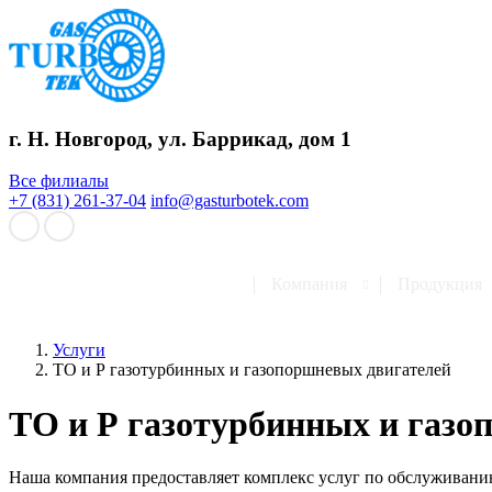
г. Н. Новгород, ул. Баррикад, дом 1
Все филиалы
+7 (831) 261-37-04
info@gasturbotek.com
Компания
Продукция
Услуги
ТО и Р газотурбинных и газопоршневых двигателей
ТО и Р газотурбинных и газо
Наша компания предоставляет комплекс услуг по обслуживани