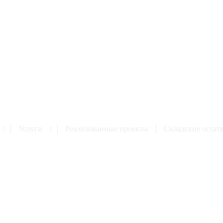
Услуги
Реализованные проекты
Cкладские остат