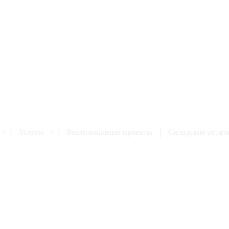
Услуги
Реализованные проекты
Cкладские остат